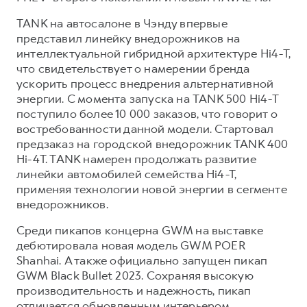
TANK на автосалоне в Чэнду впервые
представил линейку внедорожников на
интеллектуальной гибридной архитектуре Hi4-T,
что свидетельствует о намерении бренда
ускорить процесс внедрения альтернативной
энергии. С момента запуска на TANK 500 Hi4-T
поступило более 10 000 заказов, что говорит о
востребованности данной модели. Стартовал
предзаказ на городской внедорожник TANK 400
Hi-4T. TANK намерен продолжать развитие
линейки автомобилей семейства Hi4-T,
применяя технологии новой энергии в сегменте
внедорожников.
Среди пикапов концерна GWM на выставке
дебютировала новая модель GWM POER
Shanhai. А также официально запущен пикап
GWM Black Bullet 2023. Сохраняя высокую
производительность и надежность, пикап
отличается обновленным интерьером,