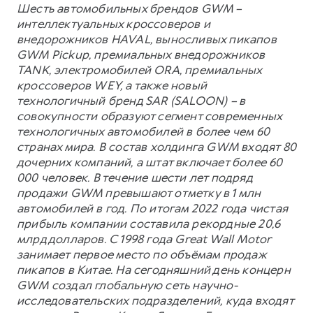
Шесть автомобильных брендов GWM –
интеллектуальных кроссоверов и
внедорожников HAVAL, выносливых пикапов
GWM Pickup, премиальных внедорожников
TANK, электромобилей ORA, премиальных
кроссоверов WEY, а также новый
технологичный бренд SAR (SALOON) – в
совокупности образуют сегмент современных
технологичных автомобилей в более чем 60
странах мира. В состав холдинга GWM входят 80
дочерних компаний, а штат включает более 60
000 человек. В течение шести лет подряд
продажи GWM превышают отметку в 1 млн
автомобилей в год. По итогам 2022 года чистая
прибыль компании составила рекордные 20,6
млрд долларов. С 1998 года Great Wall Motor
занимает первое место по объёмам продаж
пикапов в Китае. На сегодняшний день концерн
GWM создал глобальную сеть научно-
исследовательских подразделений, куда входят