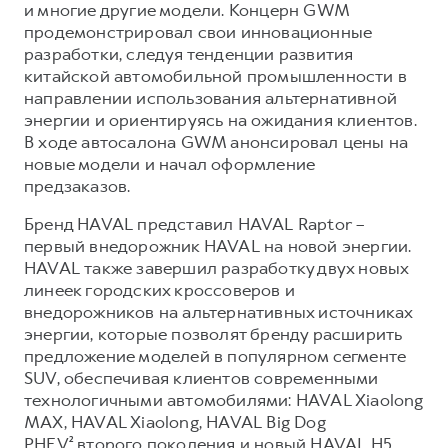
Сервис для корпоративных клиентов
и многие другие модели. Концерн GWM
продемонстрировал свои инновационные
HAVAL Лизинг
АКСЕССУАРЫ HAVAL
разработки, следуя тенденции развития
Автомобильные аксессуары
китайской автомобильной промышленности в
направлении использования альтернативной
АКСЕССУАРЫ HAVAL
Коллекция CITY
энергии и ориентируясь на ожидания клиентов.
Автомобильные аксессуары
Коллекция Базовая
В ходе автосалона GWM анонсировал цены на
новые модели и начал оформление
Коллекция CITY
Коллекция Детская
предзаказов.
Коллекция Базовая
Бренд HAVAL представил HAVAL Raptor –
Коллекция Детская
первый внедорожник HAVAL на новой энергии.
HAVAL также завершил разработку двух новых
линеек городских кроссоверов и
внедорожников на альтернативных источниках
энергии, которые позволят бренду расширить
предложение моделей в популярном сегменте
SUV, обеспечивая клиентов современными
технологичными автомобилями: HAVAL Xiaolong
MAX, HAVAL Xiaolong, HAVAL Big Dog
PHEV² второго поколения и новый HAVAL H5.