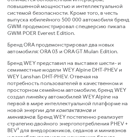
повышенной мощностью и интеллектуальной
системой безопасности. Кроме того, в честь
выпуска юбилейного 500 000 автомобиля бренд
GWM продемонстрировал спецверсию пикапа
GWM POER Everest Edition.
Бренд ORA продемонстрировал два новых
автомобиля: ORA 03 и ORA GT Mulan Edition.
Бренд WEY представил на выставке шести- и
семиместные модели WEY Alpine DHT-PHEV и
WEY Lanshan DHT-PHEV. Отвечая на
потребность пользователей в качественном и
просторном семейном автомобиле, бренд WEY
создал линейку автомобилей WEY Alpine на
первой в мире интеллектуальной платформе на
новой энергии
для компактвэнов и
минивэнов.
Бренд WEY постепенно реализует
стратегию двойного энергопотребления PHEV +
BEV³ для внедорожников, седанов и минивэнов
и разрабатывает новую концепцию бренда,