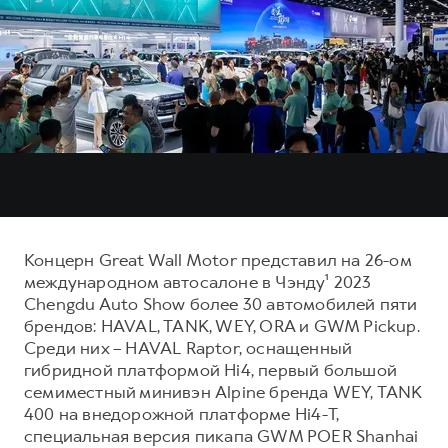
Тест-драйв
СЕРВИСНОЕ ОБСЛУЖИВАНИЕ
О дилере
Трейд-ин
Нулевое ТО
Наша команда
DARGO
DARGO X
Программа «Помощь на дороге»
Контакты
от 3 199 000 ₽
от 3 499 000 ₽
КРЕДИТ И СТРАХОВАНИЕ
Регламенты технического обслуживания
Кредитный калькулятор
Электронный ПТС
Страхование
Кредит
ПОДДЕРЖКА
F7
F7X
GWM Безопасность
Концерн Great Wall Motor представил на 26-ом
от 2 899 000 ₽
от 3 599 000 ₽
международном автосалоне в Чэнду¹ 2023
КОРПОРАТИВНЫМ КЛИЕНТАМ
Гарантия HAVAL
Chengdu Auto Show более 30 автомобилей пяти
Для малого бизнеса
Мобильное приложение GWM
брендов: HAVAL, TANK, WEY, ORA и GWM Pickup.
Среди них – HAVAL Raptor, оснащенный
Корпоративным клиентам
Программа «HAVAL Защита+»
гибридной платформой Hi4, первый большой
Крупным корпоративным клиентам
Руководства по эксплуатации
семиместный минивэн Alpine бренда WEY, TANK
POER
400 на внедорожной платформе Hi4-T,
от 3 449 000 ₽
Система управления автопарком
Подписки
специальная версия пикапа GWM POER Shanhai