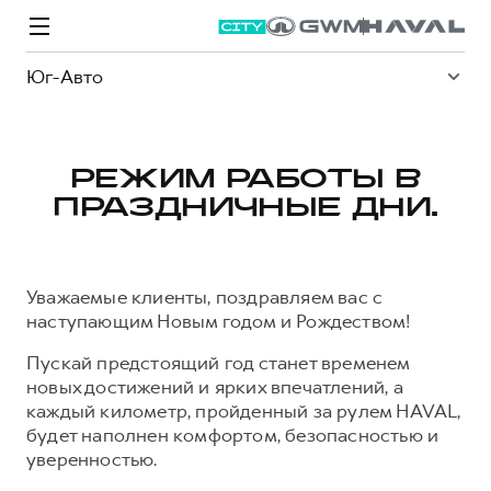
Юг-Авто
РЕЖИМ РАБОТЫ В
ПРАЗДНИЧНЫЕ ДНИ.
Модели
Покупателям
Владельцам
Спецпредложения
О дилере
Уважаемые клиенты, поздравляем вас с
ВЫБОР И ПОКУПКА
СЕРВИС
СПЕЦПРЕДЛОЖЕНИЯ
БРЕНД HAVAL
наступающим Новым годом и Рождеством!
Автомобили в наличии
Все о сервисе
Покупателям
О бренде
Пускай предстоящий год станет временем
Конфигуратор HAVAL
Запись на сервис
Владельцам
Новости
новых достижений и ярких впечатлений, а
каждый километр, пройденный за рулем HAVAL,
M6
Аксессуары HAVAL
Моторное масло
О GWM
JOLION
будет наполнен комфортом, безопасностью и
от 2 049 000 ₽
от 2 049 000 ₽
Каталоги и прайс-листы
Стоимость ТО
уверенностью.
Программа «HAVAL Защита+»
ИНФОРМАЦИЯ О ДИЛЕРЕ