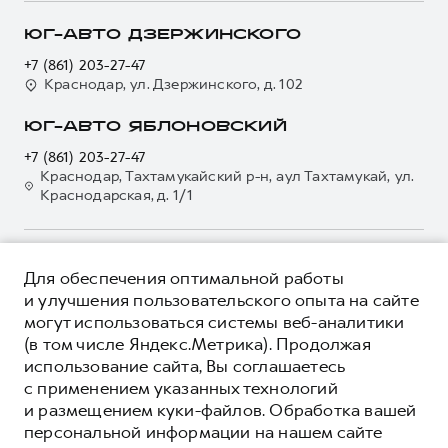
О GWM
Регламенты технического обслуживания
Страхование
О дилере
ЮГ-АВТО ДЗЕРЖИНСКОГО
Электронный ПТС
Кредит
Наша команда
+7 (861) 203-27-47
GWM Безопасность
Для малого бизнеса
Краснодар, ул. Дзержинского, д. 102
Контакты
Гарантия HAVAL
Корпоративным клиентам
ЮГ-АВТО ЯБЛОНОВСКИЙ
Мобильное приложение GWM
Крупным корпоративным клиентам
+7 (861) 203-27-47
Программа «HAVAL Защита+»
Система управления автопарком GWM Fleet
Краснодар, Тахтамукайский р-н, аул Тахтамукай, ул.
Краснодарская, д. 1/1
Руководства по эксплуатации
Сервис для корпоративных клиентов
Подписки
HAVAL Лизинг
Автомобильные аксессуары
Автомобильные аксессуары
О ПРОДУКТЕ
Для обеспечения оптимальной работы
Коллекция CITY
Коллекция CITY
КРЕДИТНЫЕ ПРОГРАММЫ
и улучшения пользовательского опыта на сайте
Коллекция Базовая
могут использоваться системы веб-аналитики
Коллекция Базовая
ЦЕНЫ И ВЫГОДЫ
(в том числе Яндекс.Метрика). Продолжая
Коллекция Детская
Коллекция Детская
ЮРИДИЧЕСКАЯ ИНФОРМАЦИЯ
использование сайта, Вы соглашаетесь
Вся представленная на сайте информация, касающаяся
с применением указанных технологий
автомобилей и сервисного обслуживания, носит
и размещением куки-файлов. Обработка вашей
информационный характер и не является публичной офертой.
****На некоторых автомобилях HAVAL может отсутствовать
персональной информации на нашем сайте
Показать все
Все цены, указанные на данном сайте, носят информационный
система / устройство вызова экстренных оперативных служб