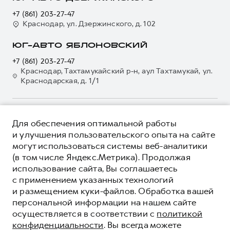
Электронный ПТС
Кредит
Наша команда
+7 (861) 203-27-47
GWM Безопасность
Для малого бизнеса
Краснодар, ул. Дзержинского, д. 102
Контакты
Гарантия HAVAL
Корпоративным клиентам
ЮГ-АВТО ЯБЛОНОВСКИЙ
Мобильное приложение GWM
Крупным корпоративным клиентам
+7 (861) 203-27-47
Программа «HAVAL Защита+»
Система управления автопарком
Краснодар, Тахтамукайский р-н, аул Тахтамукай, ул.
Краснодарская, д. 1/1
Руководства по эксплуатации
Сервис для корпоративных клиентов
Подписки
HAVAL Лизинг
Автомобильные аксессуары
Автомобильные аксессуары
О ПРОДУКТЕ
Для обеспечения оптимальной работы
Коллекция CITY
Коллекция CITY
КРЕДИТНЫЕ ПРОГРАММЫ
и улучшения пользовательского опыта на сайте
Коллекция Базовая
могут использоваться системы веб-аналитики
Коллекция Базовая
ЦЕНЫ И ВЫГОДЫ
(в том числе Яндекс.Метрика). Продолжая
Коллекция Детская
Коллекция Детская
ЮРИДИЧЕСКАЯ ИНФОРМАЦИЯ
использование сайта, Вы соглашаетесь
Вся представленная на сайте информация, касающаяся
с применением указанных технологий
автомобилей и сервисного обслуживания, носит
и размещением куки-файлов. Обработка вашей
информационный характер и не является публичной офертой.
****На некоторых автомобилях HAVAL может отсутствовать
персональной информации на нашем сайте
Показать все
Все цены, указанные на данном сайте, носят информационный
система / устройство вызова экстренных оперативных служб
осуществляется в соответствии с
политикой
характер и являются максимально рекомендуемыми
(блок ЭРА-ГЛОНАСС).
розничными ценами по расчетам дистрибьютора (ООО «Грейт
конфиденциальности
. Вы всегда можете
*5 лет поддержки включают 3 года гарантии и 2 года