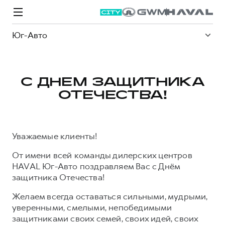
Юг-Авто
С ДНЕМ ЗАЩИТНИКА
ОТЕЧЕСТВА!
Модели
Покупателям
Владельцам
Спецпредложения
О дилере
Уважаемые клиенты!
ВЫБОР И ПОКУПКА
СЕРВИС
СПЕЦПРЕДЛОЖЕНИЯ
БРЕНД HAVAL
От имени всей команды дилерских центров
Автомобили в наличии
Все о сервисе
Покупателям
О бренде
HAVAL Юг-Авто поздравляем Вас с Днём
Конфигуратор HAVAL
Запись на сервис
Владельцам
Новости
защитника Отечества!
M6
Аксессуары HAVAL
Моторное масло
О GWM
JOLION
Желаем всегда оставаться сильными, мудрыми,
от 2 049 000 ₽
от 2 049 000 ₽
уверенными, смелыми, непобедимыми
Каталоги и прайс-листы
Стоимость ТО
защитниками своих семей, своих идей, своих
Программа «HAVAL Защита+»
ИНФОРМАЦИЯ О ДИЛЕРЕ