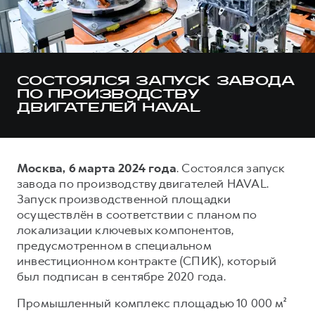
Тест-драйв
СЕРВИСНОЕ ОБСЛУЖИВАНИЕ
О дилере
Трейд-ин
Нулевое ТО
Наша команда
DARGO
DARGO X
Программа «Помощь на дороге»
Контакты
от 3 199 000 ₽
от 3 499 000 ₽
СОСТОЯЛСЯ ЗАПУСК ЗАВОДА
КРЕДИТ И СТРАХОВАНИЕ
Регламенты технического обслуживания
ПО ПРОИЗВОДСТВУ
ДВИГАТЕЛЕЙ HAVAL
Кредитный калькулятор
Электронный ПТС
Страхование
Кредит
ПОДДЕРЖКА
Москва, 6 марта 2024 года
. Состоялся запуск
F7
F7X
GWM Безопасность
завода по производству двигателей HAVAL.
от 2 899 000 ₽
от 3 599 000 ₽
Запуск производственной площадки
КОРПОРАТИВНЫМ КЛИЕНТАМ
Гарантия HAVAL
осуществлён в соответствии с планом по
Для малого бизнеса
Мобильное приложение GWM
локализации ключевых компонентов,
предусмотренном в специальном
Корпоративным клиентам
Программа «HAVAL Защита+»
инвестиционном контракте (СПИК), который
Крупным корпоративным клиентам
Руководства по эксплуатации
был подписан в сентябре 2020 года.
POER
от 3 449 000 ₽
Система управления автопарком
Подписки
Промышленный комплекс площадью 10 000 м²