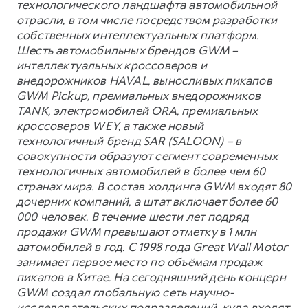
технологического ландшафта автомобильной
отрасли, в том числе посредством разработки
собственных интеллектуальных платформ.
Шесть автомобильных брендов GWM –
интеллектуальных кроссоверов и
внедорожников HAVAL, выносливых пикапов
GWM Pickup, премиальных внедорожников
TANK, электромобилей ORA, премиальных
кроссоверов WEY, а также новый
технологичный бренд SAR (SALOON) – в
совокупности образуют сегмент современных
технологичных автомобилей в более чем 60
странах мира. В состав холдинга GWM входят 80
дочерних компаний, а штат включает более 60
000 человек. В течение шести лет подряд
продажи GWM превышают отметку в 1 млн
автомобилей в год. С 1998 года Great Wall Motor
занимает первое место по объёмам продаж
пикапов в Китае. На сегодняшний день концерн
GWM создал глобальную сеть научно-
исследовательских подразделений, куда входят