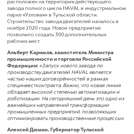
Сервис для корпоративных клиентов
расположен на территории действующего
завода полного цикла HAVAL в индустриальном
HAVAL Лизинг
АКСЕССУАРЫ HAVAL
парке «Узловая» в Тульской области.
Автомобильные аксессуары
Строительство завода двигателей началось в
ноябре 2020 года. Новое предприятие
АКСЕССУАРЫ HAVAL
Коллекция CITY
позволило создать 300 дополнительных
Автомобильные аксессуары
Коллекция Базовая
рабочих мест.
Коллекция CITY
Коллекция Детская
Альберт Каримов, заместитель Министра
промышленности и торговли Российской
Коллекция Базовая
Федерации:
«Запуск нового завода по
Коллекция Детская
производству двигателей HAVAL является
частью наших договорённостей в рамках
специнвестконтракта. Важно, что новая линия
обладает высокой степенью автоматизации и
роботизации. На сегодняшний день это одно из
важнейших направлений трансформации
промышленных предприятий, позволяющих
оптимизировать производственные процессы».
Алексей Дюмин, Губернатор Тульской